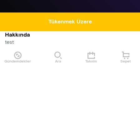
Tükenmek Üzere
Hakkında
test
Etkinlik Kuralları
Gündemdekiler
Ara
Takvim
Sepet
test
Mekan