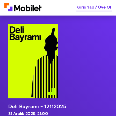
Giriş Yap
/
Üye Ol
Deli Bayramı - 12112025
31 Aralık 2025, 21:00